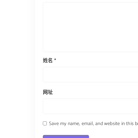
姓名
*
网址
Save my name, email, and website in this 