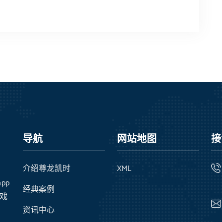
导航
网站地图
接
介绍尊龙凯时
XML
』
pp
经典案例
游戏
资讯中心