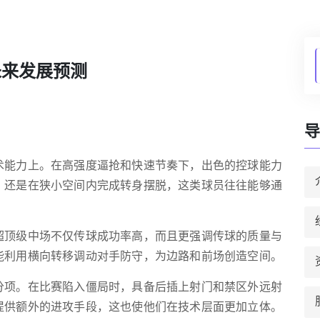
未来发展预测
导
术能力上。在高强度逼抢和快速节奏下，出色的控球能力
，还是在狭小空间内完成转身摆脱，这类球员往往能够通
。
超顶级中场不仅传球成功率高，而且更强调传球的质量与
能利用横向转移调动对手防守，为边路和前场创造空间。
分项。在比赛陷入僵局时，具备后插上射门和禁区外远射
提供额外的进攻手段，这也使他们在技术层面更加立体。