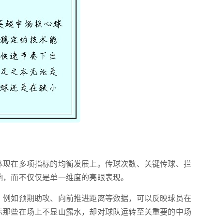
体现在多项指标的均衡发展上。传球次数、关键传球、拦
响，而不仅仅是单一维度的亮眼表现。
。例如预期助攻、向前推进距离等数据，可以反映球员在
示那些在场上不显山露水，却对球队运转至关重要的中场