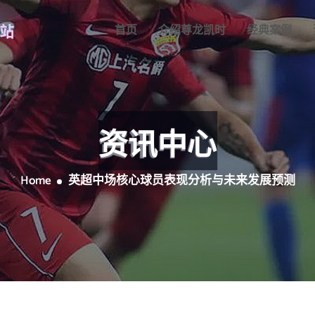
首页
介绍尊龙凯时
经典案例
资讯中心
Home
英超中场核心球员表现分析与未来发展预测