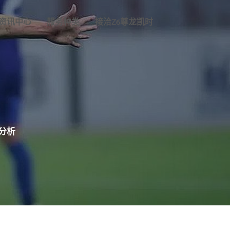
资讯中心
服务种类
接洽Z6尊龙凯时
分析