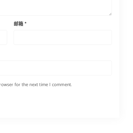
邮箱
*
browser for the next time I comment.