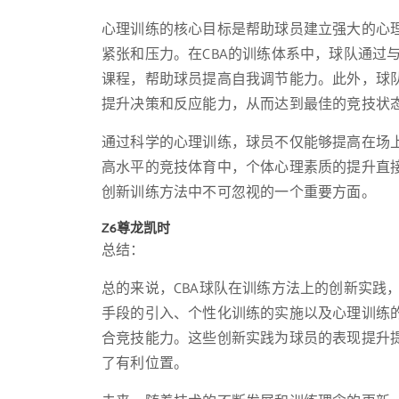
心理训练的核心目标是帮助球员建立强大的心
紧张和压力。在CBA的训练体系中，球队通过
课程，帮助球员提高自我调节能力。此外，球
提升决策和反应能力，从而达到最佳的竞技状
通过科学的心理训练，球员不仅能够提高在场
高水平的竞技体育中，个体心理素质的提升直接
创新训练方法中不可忽视的一个重要方面。
Z6尊龙凯时
总结：
总的来说，CBA球队在训练方法上的创新实践
手段的引入、个性化训练的实施以及心理训练
合竞技能力。这些创新实践为球员的表现提升提
了有利位置。