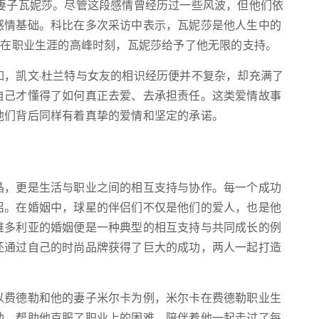
与妻子瓦妮莎。尽管这段感情曾经历过一些风波，但他们依
感情基础。科比在多次采访中表示，瓦妮莎是他人生中的
是在职业生涯的高峰时刻，瓦妮莎给予了他无限的支持。
如，凯文·杜兰特与女友的相识经历便并不复杂，却充满了
自己才懂得了如何真正去爱、去承担责任。这类爱情故事
他们背后同样有着真挚的爱情和坚定的承诺。
晶，更是生活与职业之间的相互支持与协作。每一个成功
侣。在婚姻中，球星的伴侣们不仅是他们的爱人，也是他
维多利亚的婚姻便是一种典型的相互支持与共同成长的例
还通过自己的时尚品牌获得了巨大的成功，两人一起打造
以费德勒和他的妻子米尔卡为例，米尔卡在费德勒职业生
助，帮助他克服了职业上的困难，陪伴着他一起走过了每