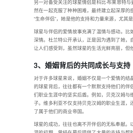
另一对备受关注的球星情侣是科比·布莱恩特
然在一起克服了种种困难，最终建立起深厚的
“生命伴侣”，她是他的支持和力量来源，尤其
球星与伴侣的爱情故事充满了温情与感动。比
深情。杜兰特公开承认，正是因为遇到了她，
让人们感受到，虽然球星的生活光鲜亮丽，但
3、婚姻背后的共同成长与支持
对于许多球星来说，婚姻不仅是一个爱情的结
的球星背后，往往都有一个默默支持他们的伴
们职业生涯中的坚实后盾。例如，贝克汉姆与
子。维多利亚不仅支持贝克汉姆的职业生涯，
了属于他们的商业帝国。
球星的成功，往往也离不开伴侣的无私奉献。
涯的初期，曾经在幕后提供了大量的支持与帮