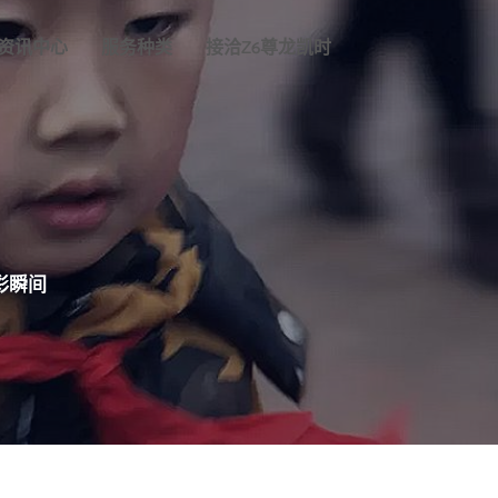
资讯中心
服务种类
接洽Z6尊龙凯时
彩瞬间