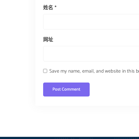
姓名
*
网址
Save my name, email, and website in this 