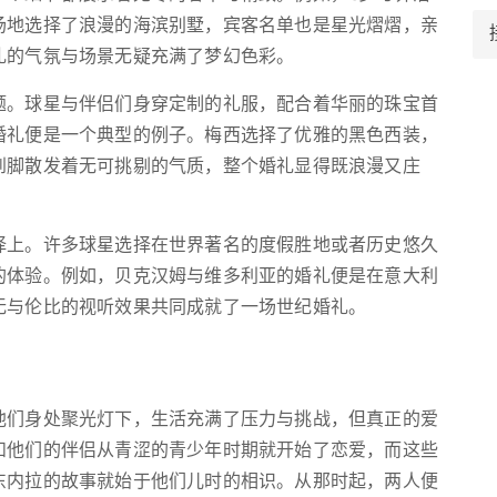
场地选择了浪漫的海滨别墅，宾客名单也是星光熠熠，亲
礼的气氛与场景无疑充满了梦幻色彩。
题。球星与伴侣们身穿定制的礼服，配合着华丽的珠宝首
婚礼便是一个典型的例子。梅西选择了优雅的黑色西装，
到脚散发着无可挑剔的气质，整个婚礼显得既浪漫又庄
择上。许多球星选择在世界著名的度假胜地或者历史悠久
的体验。例如，贝克汉姆与维多利亚的婚礼便是在意大利
无与伦比的视听效果共同成就了一场世纪婚礼。
他们身处聚光灯下，生活充满了压力与挑战，但真正的爱
和他们的伴侣从青涩的青少年时期就开始了恋爱，而这些
东内拉的故事就始于他们儿时的相识。从那时起，两人便