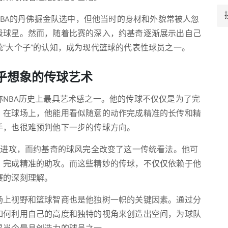
NBA的丹佛掘金队选中，但他当时的身材和外貌常被人忽
级球星。然而，随着比赛的深入，约基奇逐渐展示出自己
“大个子”的认知，成为现代篮球的代表性球员之一。
乎想象的传球艺术
NBA历史上最具艺术感之一。他的传球不仅仅是为了完
。在球场上，他能用看似随意的动作完成精准的长传和精
手，也很难预判他下一步的传球方向。
和进攻，而约基奇的球风完全改变了这一传统看法。他可
，完成精准的助攻。而这些精妙的传球，不仅仅依赖于他
赛的深刻理解。
场上视野和篮球智商也是他独树一帜的关键因素。通过分
如何利用自己的高度和独特的视角来创造出空间，为球队