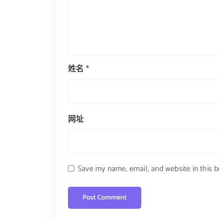
姓名
*
网址
Save my name, email, and website in this 