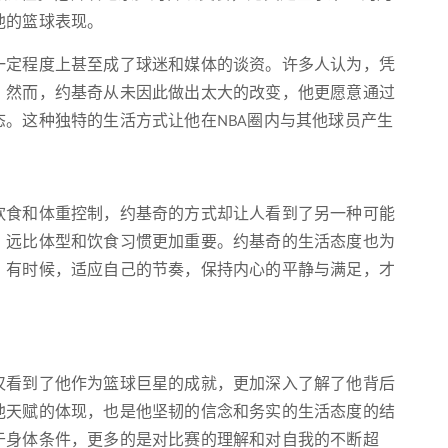
他的篮球表现。
一定程度上甚至成了球迷和媒体的谈资。许多人认为，凭
。然而，约基奇从未因此做出太大的改变，他更愿意通过
。这种独特的生活方式让他在NBA圈内与其他球员产生
饮食和体重控制，约基奇的方式却让人看到了另一种可能
，远比体型和饮食习惯更加重要。约基奇的生活态度也为
：有时候，适应自己的节奏，保持内心的平静与满足，才
仅看到了他作为篮球巨星的成就，更加深入了解了他背后
他天赋的体现，也是他坚韧的信念和务实的生活态度的结
于身体条件，更多的是对比赛的理解和对自我的不断超