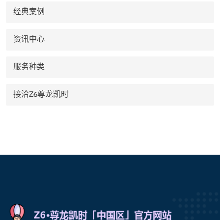
经典案例
资讯中心
服务种类
接洽Z6尊龙凯时