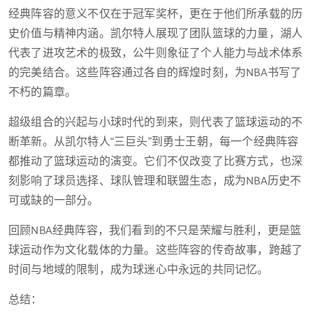
经典阵容的意义不仅在于冠军奖杯，更在于他们所承载的历
史价值与精神内涵。凯尔特人展现了团队篮球的力量，湖人
代表了进攻艺术的极致，公牛则象征了个人能力与战术体系
的完美结合。这些阵容通过各自的辉煌时刻，为NBA书写了
不朽的篇章。
超级组合的兴起与小球时代的到来，则代表了篮球运动的不
断革新。从凯尔特人“三巨头”到勇士王朝，每一个经典阵容
都推动了篮球运动的演变。它们不仅改变了比赛方式，也深
刻影响了球员选择、球队管理和联盟生态，成为NBA历史不
可或缺的一部分。
回顾NBA经典阵容，我们看到的不只是荣耀与胜利，更是篮
球运动作为文化载体的力量。这些阵容的传奇故事，跨越了
时间与地域的限制，成为球迷心中永远的共同记忆。
总结：