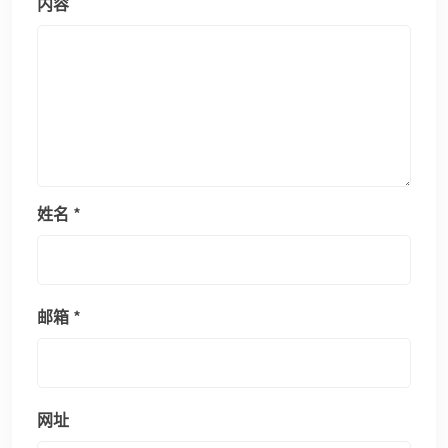
内容
姓名
*
邮箱
*
网址