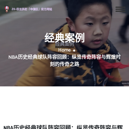
经典案例
Home
NBA历史经典球队阵容回顾：纵览传奇阵容与辉煌时
刻的传奇之路
NBA历史经典球队阵容回顾：纵览传奇阵容与辉