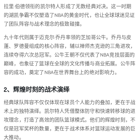
拉里·伯德领衔的凯尔特人形成了无数经典对决。这一时期
的湖凯争霸不仅塑造了NBA的黄金时代，也让全球球迷见证
了团队阵容与战术理念的极致碰撞。
九十年代则属于迈克尔·乔丹率领的芝加哥公牛。乔丹与皮
蓬、罗德曼组成的核心阵容，辅以禅师杰克逊的三角进攻，
连续夺得六次总冠军。公牛王朝不仅代表了NBA竞技层面的
巅峰，也象征了篮球在全球的文化传播与商业拓展。公牛阵
容的成功，奠定了NBA在世界舞台上的绝对影响力。
2、辉煌时刻的战术演绎
经典球队阵容不仅仅体现在球员个人能力的叠加，更在于战
术上的独特演绎。凯尔特人凭借整体防守和快速转移球的进
攻理念，打造了高效的团队篮球模式。他们的辉煌时刻，不
仅是冠军奖杯的数量，更在于战术体系对篮球运动发展的巨
大推动。