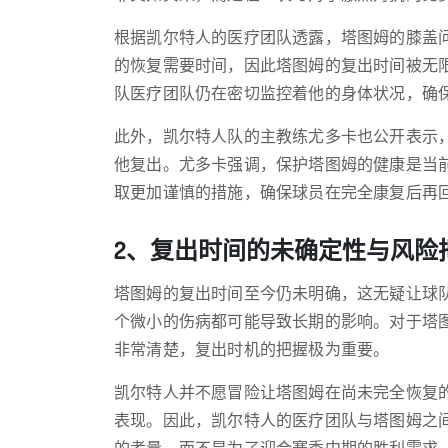
根据凯尔特人的医疗团队透露，塔图姆的膝盖
的恢复需要时间，因此塔图姆的复出时间被无
队医疗团队仍在密切监控着他的身体状况，确
此外，凯尔特人队的主教练尤多卡也公开表示
他复出。尤多卡强调，保护塔图姆的健康是当
取更加谨慎的措施，确保球员在完全康复后再
2、复出时间的未确定性与风险
塔图姆的复出时间至今仍未明确，这无疑让球
个微小的伤病都可能导致长期的影响。对于塔
非常清楚，复出时机的把握极为重要。
凯尔特人并不愿冒险让塔图姆在尚未完全恢复
表现。因此，凯尔特人的医疗团队与塔图姆之