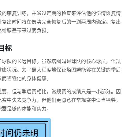
。
续的康复训练，并通过定期的检查来评估他的伤情恢复情
计复出时间将在伤势完全恢复后的一到两周内确定。复出
免给膝盖带来过度负担。
目标
于球队的长远目标。虽然塔图姆是球队的核心球员，但凯
健康状况。为了最大程度地保证塔图姆能够在关键的季后
求而牺牲他的身体健康。
重要，但与季后赛相比，常规赛的成绩只是一小部分。因
比赛中失去竞争力，但他们更愿意在常规赛中适当牺牲，
积蓄足够的体能和实力。