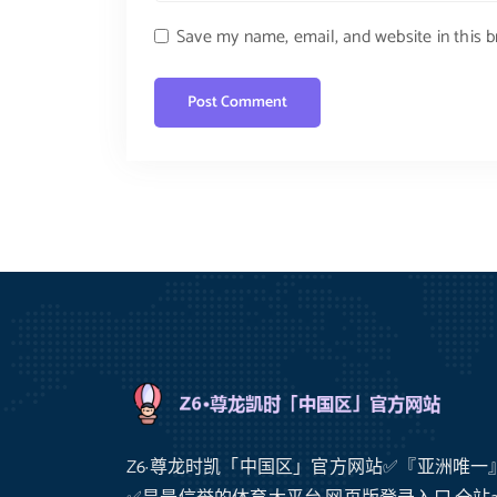
Save my name, email, and website in this 
Z6·尊龙时凯「中国区」官方网站✅『亚洲唯一