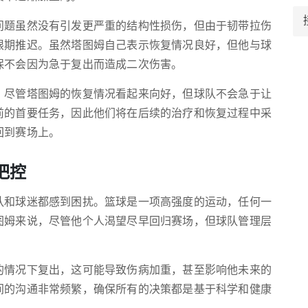
问题虽然没有引发更严重的结构性损伤，但由于韧带拉伤
限期推迟。虽然塔图姆自己表示恢复情况良好，但他与球
保不会因为急于复出而造成二次伤害。
，尽管塔图姆的恢复情况看起来向好，但球队不会急于让
前的首要任务，因此他们将在后续的治疗和恢复过程中采
回到赛场上。
把控
队和球迷都感到困扰。篮球是一项高强度的运动，任何一
图姆来说，尽管他个人渴望尽早回归赛场，但球队管理层
的情况下复出，这可能导致伤病加重，甚至影响他未来的
间的沟通非常频繁，确保所有的决策都是基于科学和健康