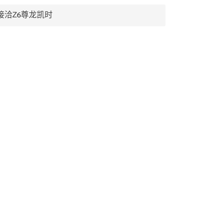
接洽Z6尊龙凯时