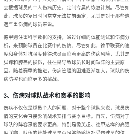
会根据球员的个人伤病历史，定制专属的恢复计划。尽管如
此，球员的复出时间常常无法提前确定，尤其是对于那些遭
遇严重伤病的球员来说。
德甲则注重科学数据的支持，通过详细的体能测试和伤病分
析，来预防球员在比赛中的伤情。尽管如此，德甲联赛的速
度和身体对抗强度使得球员面临着更高的伤病风险，尤其是
脚踝和膝盖的损伤，往往是导致球员长时间缺阵的主要原
因。随着赛季的推进，伤病管理的困难逐渐加大，球队的伤
病防控也面临更多的挑战。
3、伤病对球队战术和赛季的影响
伤病不仅仅是球员个人的问题，对于整个球队来说，球员伤
情的变化会直接影响战术安排与赛季目标。首先，伤病对于
球队的阵容深度要求更高，特别是像英超、德甲这样的高强
度联赛，队伍的替补球员是否足够能够填补受伤球员的位