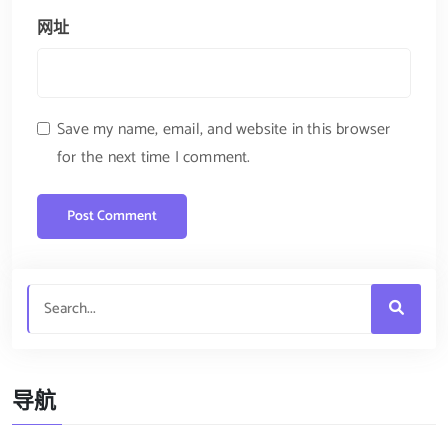
网址
Save my name, email, and website in this browser
for the next time I comment.
导航