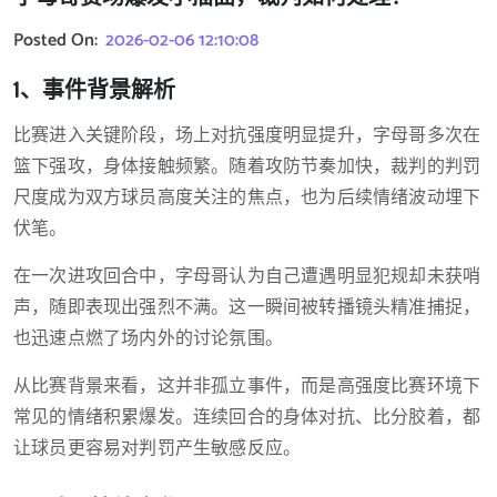
Posted On:
2026-02-06 12:10:08
1、事件背景解析
比赛进入关键阶段，场上对抗强度明显提升，字母哥多次在
篮下强攻，身体接触频繁。随着攻防节奏加快，裁判的判罚
尺度成为双方球员高度关注的焦点，也为后续情绪波动埋下
伏笔。
在一次进攻回合中，字母哥认为自己遭遇明显犯规却未获哨
声，随即表现出强烈不满。这一瞬间被转播镜头精准捕捉，
也迅速点燃了场内外的讨论氛围。
从比赛背景来看，这并非孤立事件，而是高强度比赛环境下
常见的情绪积累爆发。连续回合的身体对抗、比分胶着，都
让球员更容易对判罚产生敏感反应。