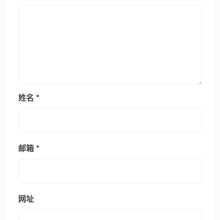
姓名
*
邮箱
*
网址