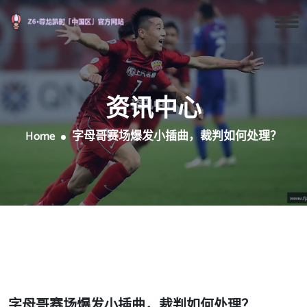
资讯中心
Home
字母哥赛场爆发小插曲，裁判如何处理？
字母哥赛场爆发小插曲，裁判如何处理？