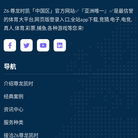
Z6·尊龙时凯「中国区」官方网站✅『亚洲唯一』✅是最信誉
的体育大平台,网页版登录入口,全站app下载,竞猜,电子,电竞,
真人,体育,彩票,捕鱼,各种游戏等您来!
导航
介绍尊龙凯时
经典案例
资讯中心
服务种类
接洽Z6尊龙凯时