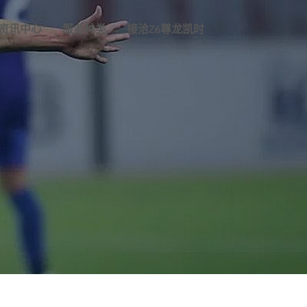
资讯中心
服务种类
接洽Z6尊龙凯时