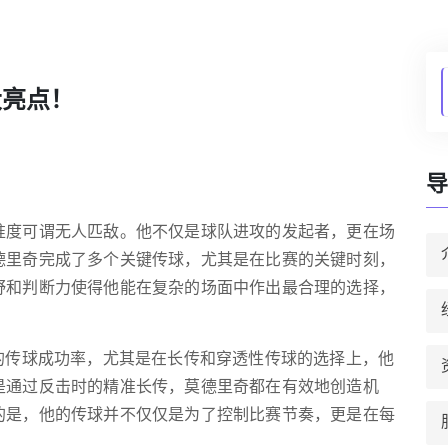
大亮点！
导
准度可谓无人匹敌。他不仅是球队进攻的发起者，更在场
德里奇完成了多个关键传球，尤其是在比赛的关键时刻，
野和判断力使得他能在复杂的场面中作出最合理的选择，
的传球成功率，尤其是在长传和穿透性传球的选择上，他
是通过反击时的精准长传，莫德里奇都在有效地创造机
的是，他的传球并不仅仅是为了控制比赛节奏，更是在每