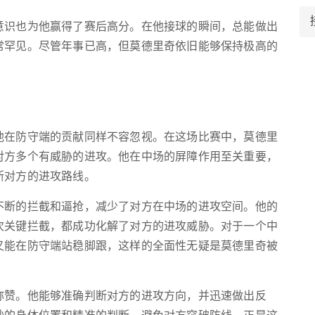
意识也为他赢得了赛后高分。在他接球的瞬间，总能做出
常罕见。尽管年事已高，但莫德里奇依旧能够保持极高的
。
他在防守端的贡献同样不容忽视。在这场比赛中，莫德里
对方多个有威胁的进攻。他在中场的屏障作用至关重要，
断对方的进攻路线。
不断的拦截和逼抢，减少了对方在中场的进攻空间。他的
次关键拦截，都成功化解了对方的进攻威胁。对于一个中
又能在防守端站稳脚跟，这样的全面性无疑是莫德里奇被
称赞。他能够准确判断对方的进攻方向，并迅速做出反