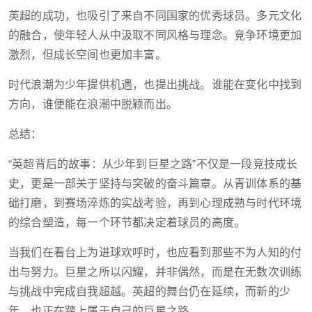
英超的成功，也吸引了来自不同国家的优秀球员。多元文化
的融合，使年轻人从中汲取不同风格与理念。竞争环境更加
激烈，但成长空间也更加丰富。
时代浪潮为少年提供机遇，也提出挑战。谁能在变化中找到
方向，谁便能在浪潮中脱颖而出。
总结：
“英超背后的故事：从少年到巨星之路”不仅是一段竞技成长
史，更是一部关于坚持与突破的奋斗篇章。从青训体系的基
础打磨，到赛场淬炼的实战考验，再到心理成熟与时代环境
的综合塑造，每一个环节都决定着球员的高度。
当我们在看台上为进球欢呼时，也应看到那些不为人知的付
出与努力。巨星之所以闪耀，并非偶然，而是在无数次训练
与挑战中完成自我超越。英超的舞台仍在延续，而新的少
年，也正在踏上属于自己的巨星之路。