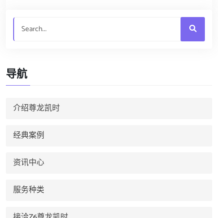
导航
介绍尊龙凯时
经典案例
资讯中心
服务种类
接洽Z6尊龙凯时