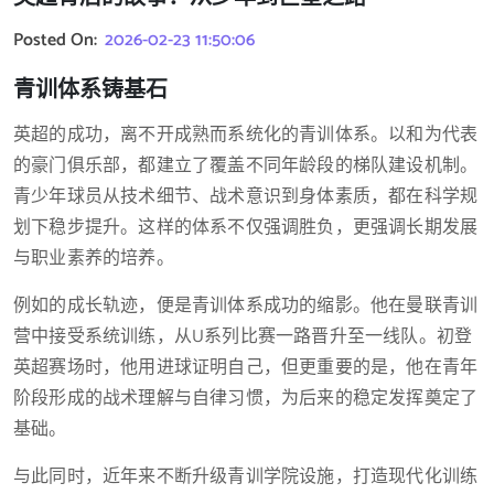
Posted On:
2026-02-23 11:50:06
青训体系铸基石
英超的成功，离不开成熟而系统化的青训体系。以和为代表
的豪门俱乐部，都建立了覆盖不同年龄段的梯队建设机制。
青少年球员从技术细节、战术意识到身体素质，都在科学规
划下稳步提升。这样的体系不仅强调胜负，更强调长期发展
与职业素养的培养。
例如的成长轨迹，便是青训体系成功的缩影。他在曼联青训
营中接受系统训练，从U系列比赛一路晋升至一线队。初登
英超赛场时，他用进球证明自己，但更重要的是，他在青年
阶段形成的战术理解与自律习惯，为后来的稳定发挥奠定了
基础。
与此同时，近年来不断升级青训学院设施，打造现代化训练