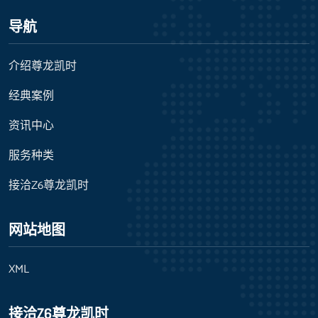
导航
介绍尊龙凯时
经典案例
资讯中心
服务种类
接洽Z6尊龙凯时
网站地图
XML
接洽Z6尊龙凯时