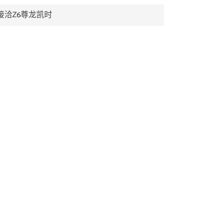
接洽Z6尊龙凯时