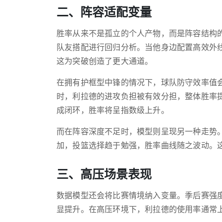
二、阵容适配变量
胜率从来不是孤立的个人产物，而是阵容结构
队友搭配进行回归分析。当他身边配置高效外
这为突破创造了更大通道。
在拥有护框型中锋的情况下，球队防守效率值
时，利拉德的进攻负担被有效分担，整体胜率提
成闭环，胜率将呈指数级上升。
而在阵容深度不足时，模型则呈现另一种走势
加，投篮选择趋于勉强，胜率曲线随之波动。
三、高压场景表现
数据模型还会将比赛情境纳入变量。季后赛强
显提升。在高压环境下，利拉德的使用率通常