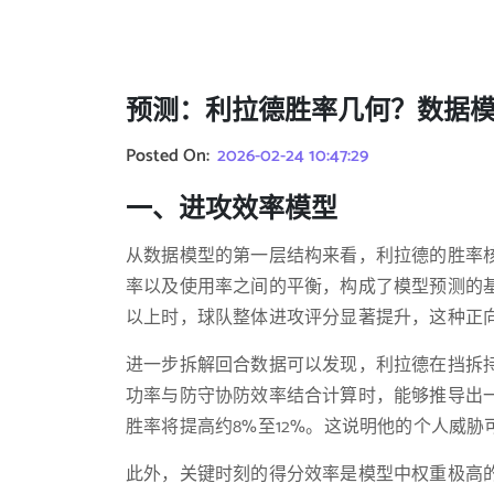
预测：利拉德胜率几何？数据
Posted On:
2026-02-24 10:47:29
一、进攻效率模型
从数据模型的第一层结构来看，利拉德的胜率
率以及使用率之间的平衡，构成了模型预测的
以上时，球队整体进攻评分显著提升，这种正
进一步拆解回合数据可以发现，利拉德在挡拆
功率与防守协防效率结合计算时，能够推导出一
胜率将提高约8%至12%。这说明他的个人威
此外，关键时刻的得分效率是模型中权重极高