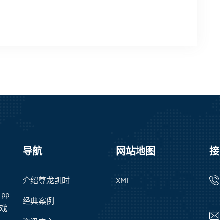
导航
网站地图
接
介绍尊龙凯时
XML
』
pp
经典案例
游戏