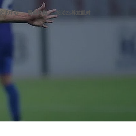
资讯中心
服务种类
接洽Z6尊龙凯时