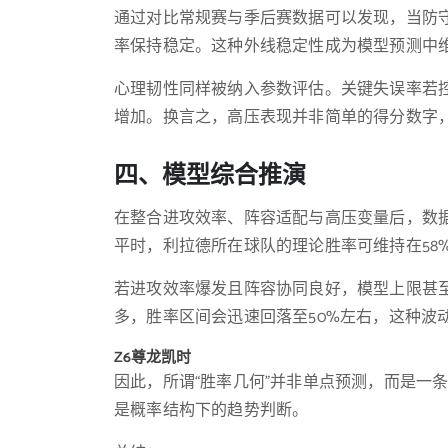
通过对比常规赛与季后赛数据可以发现，当防
率保持稳定。这种外线稳定性成为模型预测中
心理韧性同样被纳入参数评估。关键失误率若
增加。换言之，高压表现并非简单的得分数字
四、模型综合推演
在整合进攻效率、阵容适配与高压变量后，数
平时，利拉德所在球队的理论胜率可维持在58%
若进攻效率爆发且阵容协同良好，模型上限甚至
多，胜率区间会迅速回落至50%左右，这种波
Z6尊龙凯时
因此，所谓“胜率几何”并非单点预测，而是一
是概率结构下的趋势判断。