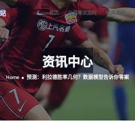
首页
介绍尊龙凯时
经典案例
资讯中心
Home
预测：利拉德胜率几何？数据模型告诉你答案