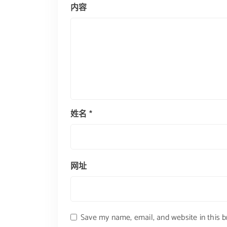
内容
姓名
*
网址
Save my name, email, and website in this 